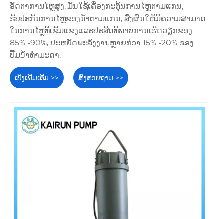
ອັດຕາການໄຫຼສູງ. ມັນໃຊ້ເຄື່ອງກະຕຸ້ນການໄຫຼຕາມແກນ,
ຮັບປະກັນການໄຫຼຂອງນ້ໍາຕາມແກນ, ສົ່ງຜົນໃຫ້ມີຄວາມສາມາດ
ໃນການໄຫຼທີ່ເຂັ້ມແຂງແລະປະສິດທິພາບການເຮັດວຽກຂອງ
85% -90%, ປະຫຍັດພະລັງງານຫຼາຍກ່ວາ 15% -20% ຂອງ
ປັ໊ມນ້ໍາທໍາມະດາ.
ເບິ່ງເພີ່ມເຕີມ >>
ສົ່ງສອບຖາມ >>