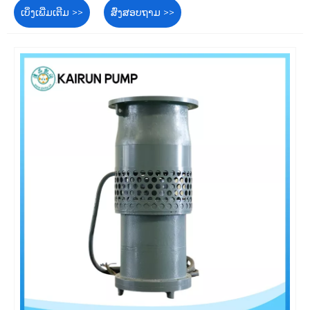
ເບິ່ງເພີ່ມເຕີມ >>
ສົ່ງສອບຖາມ >>