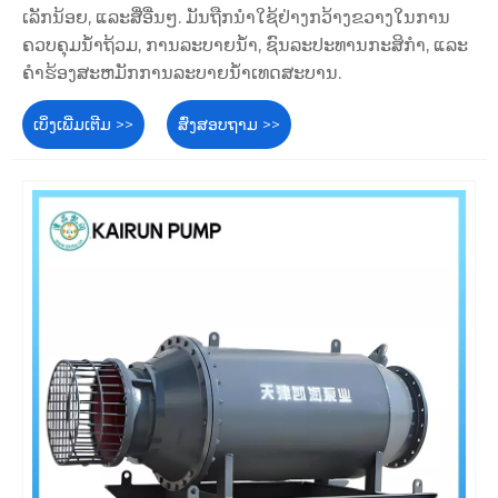
ເລັກນ້ອຍ, ແລະສື່ອື່ນໆ. ມັນຖືກນໍາໃຊ້ຢ່າງກວ້າງຂວາງໃນການ
ຄວບຄຸມນ້ໍາຖ້ວມ, ການລະບາຍນ້ໍາ, ຊົນລະປະທານກະສິກໍາ, ແລະ
ຄໍາຮ້ອງສະຫມັກການລະບາຍນ້ໍາເທດສະບານ.
ເບິ່ງເພີ່ມເຕີມ >>
ສົ່ງສອບຖາມ >>