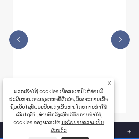
ປັ໊ມໄຫຼຕາມແກນ submersible ສາມາດປັບແຕ່ງ
ໄດ້ດ້ວຍທາງເລືອກໃນການຕິດຕັ້ງຕ່າງໆ


ເບິ່ງເພີ່ມເຕີມ >>
X
ພວກເຮົາໃຊ້ cookies ເພື່ອສະເຫນີໃຫ້ທ່ານມີ
ປະສົບການການຊອກຫາທີ່ດີກວ່າ, ວິເຄາະການເຂົ້າ
ຊົມເວັບໄຊທ໌ແລະປັບແຕ່ງເນື້ອຫາ. ໂດຍການນໍາໃຊ້
ເວັບໄຊທ໌ນີ້, ທ່ານຕົກລົງເຫັນດີກັບການນໍາໃຊ້
cookies ຂອງພວກເຮົາ.
ນະໂຍບາຍຄວາມເປັນ
ກ່ຽວກັບພວກເຮົາ
ສ່ວນຕົວ