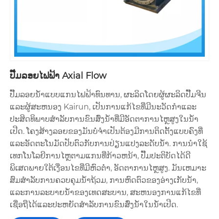
ປັ໊ມລອຍໄຟຟ້າ Axial Flow
ປັ໊ມລອຍນ້ໍາແບບແກນໄຟຟ້າທົນທານ, ຜະລິດໂດຍຜູ້ຜະລິດປັ໊ມຈີນ
ແລະຜູ້ສະຫນອງ Kairun, ເປັນການແກ້ໄຂທີ່ມີນະວັດກໍາແລະ
ປະສິດທິພາບສໍາລັບການຂົນສົ່ງນ້ໍາທີ່ມີອັດຕາການໄຫຼສູງໃນນ້ໍາ
ເປີດ. ໂຄງສ້າງລອຍຂອງມັນບໍ່ຈໍາເປັນຕ້ອງມີການຕິດຕັ້ງແບບຄົງທີ່
ແລະອັດຕະໂນມັດປັບຕົວກັບການປ່ຽນແປງລະດັບນ້ໍາ. ການນໍາໃຊ້
ເທກໂນໂລຍີການໄຫຼຕາມແກນທີ່ກ້າວຫນ້າ, ປັ໊ມປະຕິບັດໄດ້ດີ
ພິເສດພາຍໃຕ້ເງື່ອນໄຂທີ່ມີຫົວຕ່ໍາ, ອັດຕາການໄຫຼສູງ. ມັນເຫມາະ
ສົມສໍາລັບການຄວບຄຸມນ້ໍາຖ້ວມ, ການຫົດຕົວຂອງອ່າງເກັບນ້ໍາ,
ແລະການລະບາຍນ້ໍາຂອງເທດສະບານ, ສະຫນອງການແກ້ໄຂທີ່
ເຊື່ອຖືໄດ້ແລະປະຫຍັດສໍາລັບການຂົນສົ່ງນ້ໍາໃນນ້ໍາເປີດ.