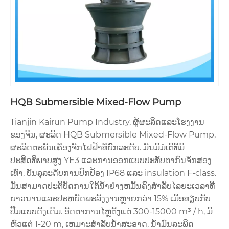
HQB Submersible Mixed-Flow Pump
Tianjin Kairun Pump Industry, ຜູ້ຜະລິດແລະໂຮງງານ
ຂອງຈີນ, ຜະລິດ HQB Submersible Mixed-Flow Pump,
ຜະລິດຕະພັນເຄື່ອງຈັກໄຟຟ້າທີ່ຍົກລະດັບ. ມັນມີມໍເຕີທີ່ມີ
ປະສິດທິພາບສູງ YE3 ແລະການອອກແບບປະທັບຕາກົນຈັກສອງ
ເທົ່າ, ບັນລຸລະດັບການປົກປ້ອງ IP68 ແລະ insulation F-class.
ມັນສາມາດປະຕິບັດການໃຕ້ນ້ໍາຢ່າງຫມັ້ນຄົງສໍາລັບໄລຍະເວລາທີ່
ຍາວນານແລະປະຫຍັດພະລັງງານຫຼາຍກວ່າ 15% ເມື່ອທຽບກັບ
ປັ໊ມແບບດັ້ງເດີມ. ອັດຕາການໄຫຼຕັ້ງແຕ່ 300-15000 m³ / h, ມີ
ຫົວແຕ່ 1-20 m, ເຫມາະສໍາລັບນ້ໍາສະອາດ, ນ້ໍາມົນລະພິດ