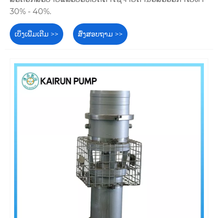
30% - 40%.
ເບິ່ງເພີ່ມເຕີມ >>
ສົ່ງສອບຖາມ >>