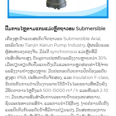
ປັ໊ມການໄຫຼຕາມແກນແມ່ເຫຼັກຖາວອນ Submersible
ເຄື່ອງສູບນ້ໍາແບບສະກົດຈິດຖາວອນ Submersible Axial,
ຜະລິດໂດຍ Tianjin Kairun Pump Industry, ຜູ້ຜະລິດແລະ
ຜູ້ສະຫນອງຂອງຈີນ, ມີມໍເຕີ synchronous ແມ່ເຫຼັກທີ່ມີ
ປະສິດທິພາບສູງ, ບັນລຸການປະຫຍັດພະລັງງານຫຼາຍກວ່າ 30%
ເມື່ອປຽບທຽບກັບປັ໊ມແບບດັ້ງເດີມແລະການຫຼຸດຜ່ອນຄ່າໃຊ້ຈ່າຍ
ພະລັງງານຢ່າງຫຼວງຫຼາຍ. ມັນປະກອບດ້ວຍການປົກປ້ອງລະດັບ
ສູງສຸດ IP68, ປະທັບຕາກົນຈັກສອງ, ແລະ insulation F-class,
ຮັບປະກັນການດໍາເນີນງານພາຍໃຕ້ນ້ໍາໃນໄລຍະຍາວທີ່ຫມັ້ນຄົງ.
ມີອັດຕາການໄຫຼຕັ້ງແຕ່ 500-15000 m³ / h ແລະຫົວແຕ່ 2-10
m, ມັນເຫມາະສົມສໍາລັບການລະບາຍນ້ໍາຂອງເທດສະບານ,
ຊົນລະປະທານກະສິກໍາ, ແລະການນໍາໃຊ້ອື່ນໆ. ງ່າຍຕໍ່ການຕິດຕັ້ງ
ແລະປັບຕົວກັບລະດັບນ້ໍາທີ່ມີການປ່ຽນແປງ, ມັນສະຫນອງການ