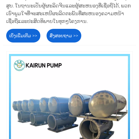
ສູບ​. ໃນຖານະເປັນຜູ້ຜະລິດຈີນແລະຜູ້ສະຫນອງທີ່ເຊື່ອຖືໄດ້, ພວກ
ເຮົາພູມໃຈທີ່ຈະສະເຫນີຜະລິດຕະພັນທີ່ສະຫນອງຄວາມຫນ້າ
ເຊື່ອຖືແລະປະສິດທິພາບໃນທຸກໆໂຄງການ.
ເບິ່ງເພີ່ມເຕີມ >>
ສົ່ງສອບຖາມ >>