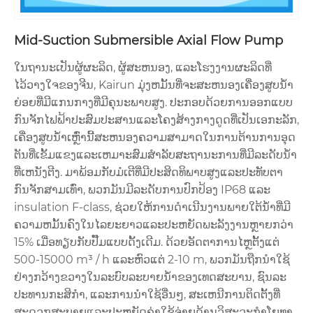
Mid-Suction Submersible Axial Flow Pump
ໃນຖານະເປັນຜູ້ຜະລິດ, ຜູ້ສະຫນອງ, ແລະໂຮງງານຜະລິດທີ່
ໄວ້ວາງໃຈຂອງຈີນ, Kairun ມຸ່ງຫມັ້ນທີ່ຈະສະຫນອງເຄື່ອງສູບນ້ໍາ
ຍ່ອຍທີ່ມີແກນກາງທີ່ມີຄຸນະພາບສູງ. ປະກອບດ້ວຍການອອກແບບ
ກົນຈັກໄຟຟ້າປະສົມປະສານແລະໂຄງສ້າງກາງດູດທີ່ເປັນເອກະລັກ,
ເຄື່ອງສູບນ້ໍາເຫຼົ່ານີ້ສະຫນອງຄວາມສາມາດໃນການຕ້ານການອຸດ
ຕັນທີ່ເຂັ້ມແຂງແລະເຫມາະສົມສໍາລັບສະຖານະການທີ່ມີລະດັບນ້ໍາ
ທີ່ເຫນັງຕີງ. ມາພ້ອມກັບມໍເຕີທີ່ມີປະສິດທິພາບສູງແລະປະທັບຕາ
ກົນຈັກສາມເທົ່າ, ພວກມັນມີລະດັບການປົກປ້ອງ IP68 ແລະ
insulation F-class, ຊ່ວຍໃຫ້ການດໍາເນີນງານພາຍໃຕ້ນ້ໍາທີ່ມີ
ຄວາມຫມັ້ນຄົງໃນໄລຍະຍາວແລະປະຫຍັດພະລັງງານຫຼາຍກວ່າ
15% ເມື່ອທຽບກັບປັ໊ມແບບດັ້ງເດີມ. ດ້ວຍອັດຕາການໄຫຼຕັ້ງແຕ່
500-15000 m³ / h ແລະຫົວແຕ່ 2-10 m, ພວກມັນຖືກນໍາໃຊ້
ຢ່າງກວ້າງຂວາງໃນລະບົບລະບາຍນ້ໍາຂອງເທດສະບານ, ຊົນລະ
ປະທານກະສິກໍາ, ແລະການນໍາໃຊ້ອື່ນໆ, ສະເຫນີການຕິດຕັ້ງທີ່
ສະດວກສະບາຍແລະປະຫຍັດຄ່າໃຊ້ຈ່າຍດ້ານວິສະວະກໍາໂຍທາ