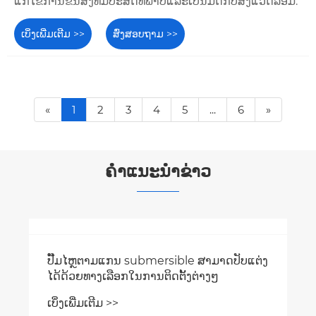
ແກ້ໄຂການຂົນສົ່ງທີ່ມີປະສິດທິພາບແລະເປັນມິດກັບສິ່ງແວດລ້ອມ.
ເບິ່ງເພີ່ມເຕີມ >>
ສົ່ງສອບຖາມ >>
«
1
2
3
4
5
...
6
»
ຄໍາແນະນໍາຂ່າວ