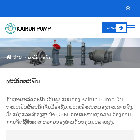
ລາວ
ບ້ານ
ຜະລິດຕະພັນ
ຜະລິດຕະພັນ
ຄົ້ນຫາຜະລິດຕະພັນເຕັມຮູບແບບຂອງ Kairun Pump. ໃນ
ຖານະເປັນຜູ້ຜະລິດຈີນມືອາຊີບ, ພວກເຮົາສະຫນອງການຂາຍສົ່ງ,
ປັບແຕ່ງແລະເຄື່ອງສູບນ້ໍາ OEM, ຕອບສະຫນອງຄວາມຕ້ອງການ
ການຈັດຊື້ທີ່ຫລາກຫລາຍຂອງທ່ານດ້ວຍຄຸນນະພາບສູງ.