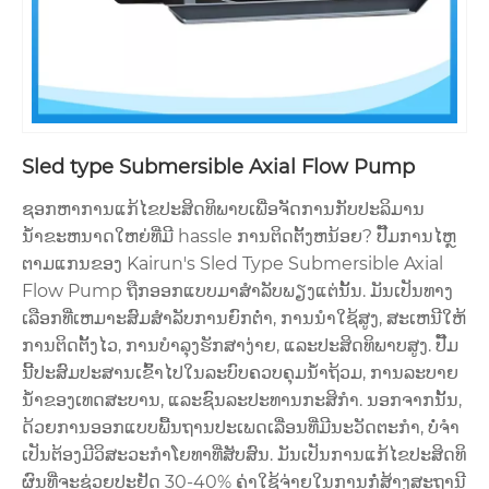
Sled type Submersible Axial Flow Pump
ຊອກຫາການແກ້ໄຂປະສິດທິພາບເພື່ອຈັດການກັບປະລິມານ
ນ້ໍາຂະຫນາດໃຫຍ່ທີ່ມີ hassle ການຕິດຕັ້ງຫນ້ອຍ? ປັ໊ມການໄຫຼ
ຕາມແກນຂອງ Kairun's Sled Type Submersible Axial
Flow Pump ຖືກອອກແບບມາສໍາລັບພຽງແຕ່ນັ້ນ. ມັນ​ເປັນ​ທາງ​
ເລືອກ​ທີ່​ເຫມາະ​ສົມ​ສໍາ​ລັບ​ການ​ຍົກ​ຕ​່​ໍ​າ​, ການ​ນໍາ​ໃຊ້​ສູງ​, ສະ​ເຫນີ​ໃຫ້​
ການ​ຕິດ​ຕັ້ງ​ໄວ​, ການ​ບໍາ​ລຸງ​ຮັກ​ສາ​ງ່າຍ​, ແລະ​ປະ​ສິດ​ທິ​ພາບ​ສູງ​. ປັ໊ມ
ນີ້ປະສົມປະສານເຂົ້າໄປໃນລະບົບຄວບຄຸມນ້ໍາຖ້ວມ, ການລະບາຍ
ນ້ໍາຂອງເທດສະບານ, ແລະຊົນລະປະທານກະສິກໍາ. ນອກຈາກນັ້ນ,
ດ້ວຍການອອກແບບພື້ນຖານປະເພດເລື່ອນທີ່ມີນະວັດຕະກໍາ, ບໍ່ຈໍາ
ເປັນຕ້ອງມີວິສະວະກໍາໂຍທາທີ່ສັບສົນ. ມັນ​ເປັນ​ການ​ແກ້​ໄຂ​ປະ​ສິດ​ທິ​
ຜົນ​ທີ່​ຈະ​ຊ່ວຍ​ປະ​ຢັດ 30-40​% ຄ່າ​ໃຊ້​ຈ່າຍ​ໃນ​ການ​ກໍ່​ສ້າງ​ສະ​ຖາ​ນີ​