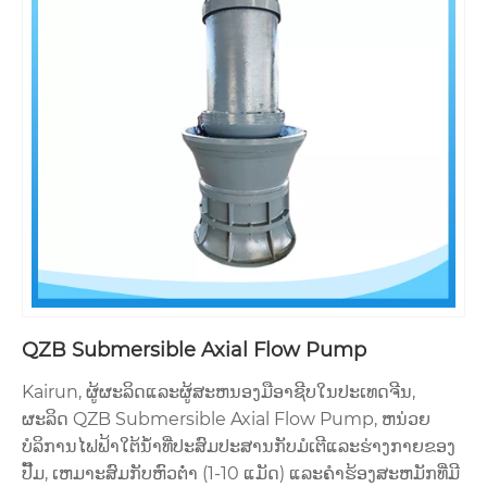
QZB Submersible Axial Flow Pump
Kairun, ຜູ້ຜະລິດແລະຜູ້ສະຫນອງມືອາຊີບໃນປະເທດຈີນ,
ຜະລິດ QZB Submersible Axial Flow Pump, ຫນ່ວຍ
ບໍລິການໄຟຟ້າໃຕ້ນ້ໍາທີ່ປະສົມປະສານກັບມໍເຕີແລະຮ່າງກາຍຂອງ
ປັ໊ມ, ເຫມາະສົມກັບຫົວຕ່ໍາ (1-10 ແມັດ) ແລະຄໍາຮ້ອງສະຫມັກທີ່ມີ