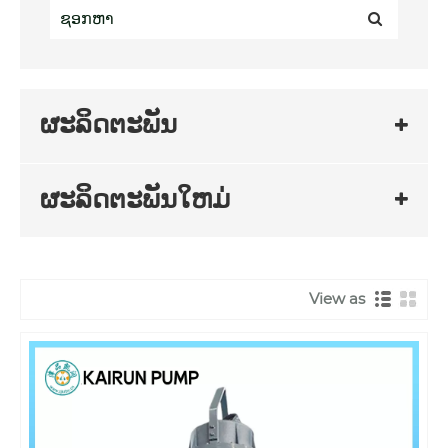
ຜະລິດຕະພັນ
ຜະລິດຕະພັນໃຫມ່
View as