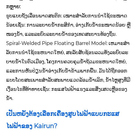
ກຫຼາຍ:
ຮູບແບບຖັງເລື່ອນພາດສະຕິກ: ເໝາະສຳລັບການນຳໃຊ້ຂະໜາດ
ນ້ອຍເຊັ່ນ: ການລະບາຍນ້ຳກະສິກຳ, ອ່າງເກັບນ້ຳຂະໜາດນ້ອຍ ຫຼື
ໜອງນ້ຳ, ແລະລະບົບລະບາຍນ້ຳຂອງເທດສະບານທ້ອງຖິ່ນ.
Spiral-Welded Pipe Floating Barrel Model: ເຫມາະສໍາ
ລັບການນໍາໃຊ້ຂະຫນາດໃຫຍ່, ສະລັບສັບຊ້ອນລວມທັງລະບົບລະ
ບາຍນ້ໍາໃນຕົວເມືອງ, ໂຄງການຄວບຄຸມນ້ໍາຖ້ວມຂະຫນາດໃຫຍ່,
ແລະການຫັນປ່ຽນນ້ໍາອ່າງເກັບນ້ໍາຂ້າມພາກພື້ນ. ມັນໄດ້ຖືກອອກ
ແບບໂດຍສະເພາະສໍາລັບສະພາບແວດລ້ອມນ້ໍາເລິກ, ນ້ໍາໄຫຼສູງທີ່ມີ
ເງື່ອນໄຂທີ່ທ້າທາຍເຊັ່ນ: ກະແສໄຟຟ້າແຮງແລະສິ່ງເສດເຫຼືອຂອງ
ນ້ໍາ.
ເປັນຫຍັງຕ້ອງເລືອກເຄື່ອງສູບໄຟຟ້າແບບກະແສ
ໄຟຟ້າຂອງ Kairun?