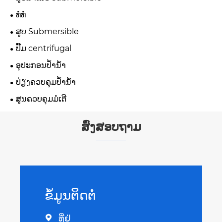
ທໍ່ທໍ່
ສູບ Submersible
ປັ໊ມ centrifugal
ອຸປະກອນປ້ຳນ້ຳ
ປ່ຽງຄວບຄຸມປໍ້ານໍ້າ
ສູນຄວບຄຸມມໍເຕີ
ສົ່ງສອບຖາມ
ຂໍ້​ມູນ​ຕິດ​ຕໍ່
ທີ່ຢູ່
