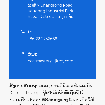
ເລກທີ່ 7 Changrong Road,
Koudong Industrial Park,
Baodi District, Tianjin, ຈີນ
ໂທ

+86-22-22566681
ອີເມລ

postmaster@tjkrby.com
ສົ່ງການສອບຖາມຂອງທ່ານທີ່ນີ້ເພື່ອຮ່ວມມືກັບ
Kairun Pump, ຜູ້ຜະລິດຈີນທີ່ເຊື່ອຖືໄດ້.
ພວກເຮົາຈະຕອບສະຫນອງຢ່າງໄວວາເພື່ອໃຫ້