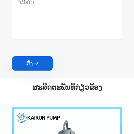
ສົ່ງ

ຜະ​ລິດ​ຕະ​ພັນ​ທີ່​ກ່ຽວ​ຂ້ອງ
ປັ໊ມການໄຫຼຕາມແກນແມ່ເຫຼັກຖາວອນ
Submersible