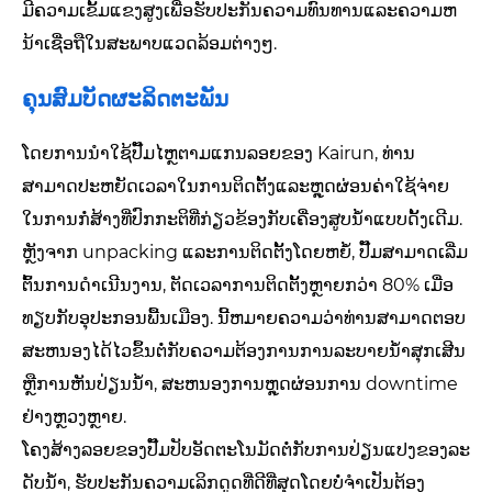
ມີຄວາມເຂັ້ມແຂງສູງເພື່ອຮັບປະກັນຄວາມທົນທານແລະຄວາມຫ
ນ້າເຊື່ອຖືໃນສະພາບແວດລ້ອມຕ່າງໆ.
ຄຸນສົມບັດຜະລິດຕະພັນ
ໂດຍການນໍາໃຊ້ປັ໊ມໄຫຼຕາມແກນລອຍຂອງ Kairun, ທ່ານ
ສາມາດປະຫຍັດເວລາໃນການຕິດຕັ້ງແລະຫຼຸດຜ່ອນຄ່າໃຊ້ຈ່າຍ
ໃນການກໍ່ສ້າງທີ່ປົກກະຕິທີ່ກ່ຽວຂ້ອງກັບເຄື່ອງສູບນ້ໍາແບບດັ້ງເດີມ.
ຫຼັງຈາກ unpacking ແລະການຕິດຕັ້ງໂດຍຫຍໍ້, ປັ໊ມສາມາດເລີ່ມ
ຕົ້ນການດໍາເນີນງານ, ຕັດເວລາການຕິດຕັ້ງຫຼາຍກວ່າ 80% ເມື່ອ
ທຽບກັບອຸປະກອນພື້ນເມືອງ. ນີ້ຫມາຍຄວາມວ່າທ່ານສາມາດຕອບ
ສະຫນອງໄດ້ໄວຂຶ້ນຕໍ່ກັບຄວາມຕ້ອງການການລະບາຍນ້ໍາສຸກເສີນ
ຫຼືການຫັນປ່ຽນນ້ໍາ, ສະຫນອງການຫຼຸດຜ່ອນການ downtime
ຢ່າງຫຼວງຫຼາຍ.
ໂຄງສ້າງລອຍຂອງປັ໊ມປັບອັດຕະໂນມັດຕໍ່ກັບການປ່ຽນແປງຂອງລະ
ດັບນ້ໍາ, ຮັບປະກັນຄວາມເລິກດູດທີ່ດີທີ່ສຸດໂດຍບໍ່ຈໍາເປັນຕ້ອງ