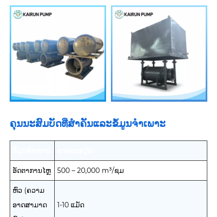
ຄຸນນະສົມບັດທີ່ສໍາຄັນແລະຂໍ້ມູນຈໍາເພາະ
ຂໍ້ມູນຈໍາເພາະ
ລາຍລະອຽດ
ອັດຕາການໄຫຼ
500 – 20,000 m³/ຊມ
ຫົວ (ຄວາມ
ອາດສາມາດ
1-10 ແມັດ