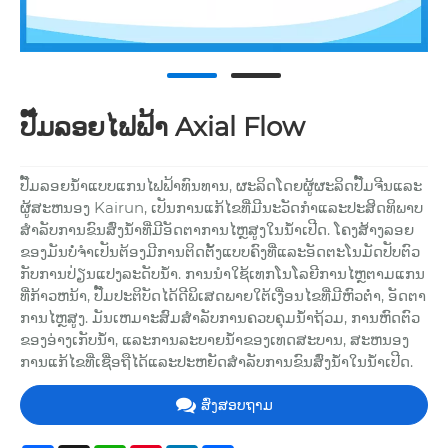
ປັ໊ມລອຍໄຟຟ້າ Axial Flow
ປັ໊ມລອຍນ້ໍາແບບແກນໄຟຟ້າທົນທານ, ຜະລິດໂດຍຜູ້ຜະລິດປັ໊ມຈີນແລະ
ຜູ້ສະຫນອງ Kairun, ເປັນການແກ້ໄຂທີ່ມີນະວັດກໍາແລະປະສິດທິພາບ
ສໍາລັບການຂົນສົ່ງນ້ໍາທີ່ມີອັດຕາການໄຫຼສູງໃນນ້ໍາເປີດ. ໂຄງສ້າງລອຍ
ຂອງມັນບໍ່ຈໍາເປັນຕ້ອງມີການຕິດຕັ້ງແບບຄົງທີ່ແລະອັດຕະໂນມັດປັບຕົວ
ກັບການປ່ຽນແປງລະດັບນ້ໍາ. ການນໍາໃຊ້ເທກໂນໂລຍີການໄຫຼຕາມແກນ
ທີ່ກ້າວຫນ້າ, ປັ໊ມປະຕິບັດໄດ້ດີພິເສດພາຍໃຕ້ເງື່ອນໄຂທີ່ມີຫົວຕ່ໍາ, ອັດຕາ
ການໄຫຼສູງ. ມັນເຫມາະສົມສໍາລັບການຄວບຄຸມນ້ໍາຖ້ວມ, ການຫົດຕົວ
ຂອງອ່າງເກັບນ້ໍາ, ແລະການລະບາຍນ້ໍາຂອງເທດສະບານ, ສະຫນອງ
ການແກ້ໄຂທີ່ເຊື່ອຖືໄດ້ແລະປະຫຍັດສໍາລັບການຂົນສົ່ງນ້ໍາໃນນ້ໍາເປີດ.
ສົ່ງສອບຖາມ