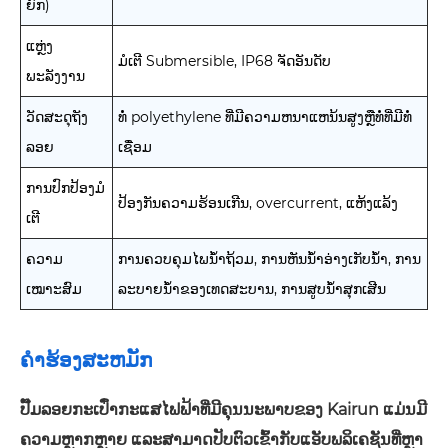
ຍົກ)
ແຫຼ່ງ
ມໍເຕີ Submersible, IP68 ຈັດອັນດັບ
ພະລັງງານ
ວັດສະດຸຖັງ
ທໍ່ polyethylene ທີ່ມີຄວາມຫນາແຫນ້ນສູງຫຼືທໍ່ທີ່ມີທໍ່
ລອຍ
ເຊື່ອມ
ການປົກປ້ອງມໍ
ປ້ອງກັນຄວາມຮ້ອນເກີນ, overcurrent, ແຫ້ງແລ້ງ
ເຕີ
ຄວາມ
ການ​ຄວບ​ຄຸມ​ໄພ​ນ້ຳ​ຖ້ວມ, ການ​ຫັນ​ນ້ຳ​ອ່າງ​ເກັບ​ນ້ຳ, ການ​
ເໝາະສົມ
ລະບາຍ​ນ້ຳ​ຂອງ​ເທດ​ສະ​ບານ, ການ​ສູບ​ນ້ຳ​ສຸກ​ເສີນ
ຄໍາຮ້ອງສະຫມັກ
ປັ໊ມລອຍກະເປົ໋າກະແສໄຟຟ້າທີ່ມີຄຸນນະພາບຂອງ Kairun ແມ່ນມີ
ຄວາມຫຼາກຫຼາຍ ແລະສາມາດປັບຕົວເຂົ້າກັບແອັບພລິເຄຊັນທີ່ຫຼາ