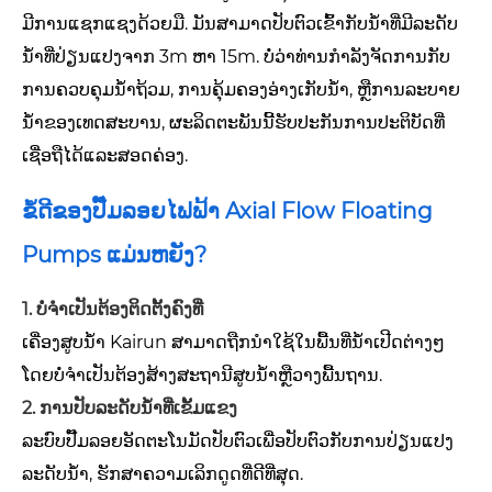
ມີການແຊກແຊງດ້ວຍມື. ມັນສາມາດປັບຕົວເຂົ້າກັບນໍ້າທີ່ມີລະດັບ
ນໍ້າທີ່ປ່ຽນແປງຈາກ 3m ຫາ 15m. ບໍ່ວ່າທ່ານກໍາລັງຈັດການກັບ
ການຄວບຄຸມນ້ໍາຖ້ວມ, ການຄຸ້ມຄອງອ່າງເກັບນ້ໍາ, ຫຼືການລະບາຍ
ນ້ໍາຂອງເທດສະບານ, ຜະລິດຕະພັນນີ້ຮັບປະກັນການປະຕິບັດທີ່
ເຊື່ອຖືໄດ້ແລະສອດຄ່ອງ.
ຂໍ້ດີຂອງປັ໊ມລອຍໄຟຟ້າ Axial Flow Floating
Pumps ແມ່ນຫຍັງ?
1. ບໍ່ຈໍາເປັນຕ້ອງຕິດຕັ້ງຄົງທີ່
ເຄື່ອງສູບນ້ໍາ Kairun ສາມາດຖືກນໍາໃຊ້ໃນພື້ນທີ່ນ້ໍາເປີດຕ່າງໆ
ໂດຍບໍ່ຈໍາເປັນຕ້ອງສ້າງສະຖານີສູບນ້ໍາຫຼືວາງພື້ນຖານ.
2. ການປັບລະດັບນ້ໍາທີ່ເຂັ້ມແຂງ
ລະບົບປັ໊ມລອຍອັດຕະໂນມັດປັບຕົວເພື່ອປັບຕົວກັບການປ່ຽນແປງ
ລະດັບນ້ໍາ, ຮັກສາຄວາມເລິກດູດທີ່ດີທີ່ສຸດ.