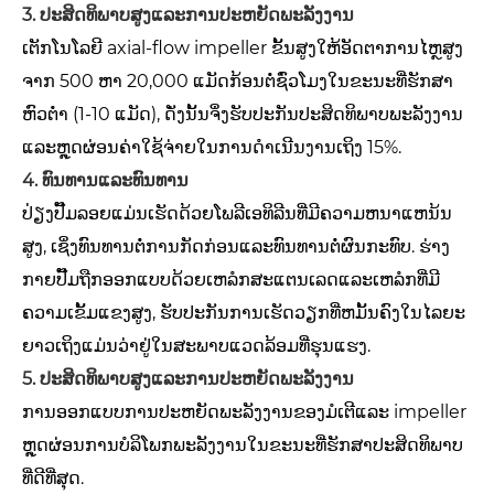
3. ປະສິດທິພາບສູງແລະການປະຫຍັດພະລັງງານ
ເຕັກໂນໂລຍີ axial-flow impeller ຂັ້ນສູງໃຫ້ອັດຕາການໄຫຼສູງ
ຈາກ 500 ຫາ 20,000 ແມັດກ້ອນຕໍ່ຊົ່ວໂມງໃນຂະນະທີ່ຮັກສາ
ຫົວຕ່ໍາ (1-10 ແມັດ), ດັ່ງນັ້ນຈຶ່ງຮັບປະກັນປະສິດທິພາບພະລັງງານ
ແລະຫຼຸດຜ່ອນຄ່າໃຊ້ຈ່າຍໃນການດໍາເນີນງານເຖິງ 15%.
4. ທົນທານແລະທົນທານ
ປ່ຽງປັ໊ມລອຍແມ່ນເຮັດດ້ວຍໂພລີເອທິລີນທີ່ມີຄວາມຫນາແຫນ້ນ
ສູງ, ເຊິ່ງທົນທານຕໍ່ການກັດກ່ອນແລະທົນທານຕໍ່ຜົນກະທົບ. ຮ່າງ
ກາຍປັ໊ມຖືກອອກແບບດ້ວຍເຫລໍກສະແຕນເລດແລະເຫລໍກທີ່ມີ
ຄວາມເຂັ້ມແຂງສູງ, ຮັບປະກັນການເຮັດວຽກທີ່ຫມັ້ນຄົງໃນໄລຍະ
ຍາວເຖິງແມ່ນວ່າຢູ່ໃນສະພາບແວດລ້ອມທີ່ຮຸນແຮງ.
5. ປະສິດທິພາບສູງແລະການປະຫຍັດພະລັງງານ
ການອອກແບບການປະຫຍັດພະລັງງານຂອງມໍເຕີແລະ impeller
ຫຼຸດຜ່ອນການບໍລິໂພກພະລັງງານໃນຂະນະທີ່ຮັກສາປະສິດທິພາບ
ທີ່ດີທີ່ສຸດ.