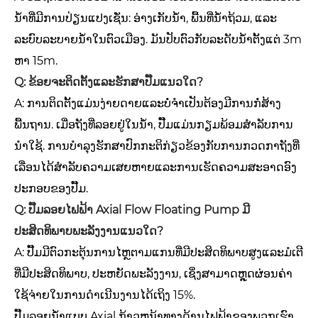
ນ້ໍາທີ່ມີການປ່ຽນແປງເຊັ່ນ: ອ່າງເກັບນ້ໍາ, ພື້ນທີ່ນໍ້າຖ້ວມ, ແລະ
ລະບົບລະບາຍນ້ໍາໃນຕົວເມືອງ. ມັນປັບຕົວກັບລະດັບນ້ໍາຕັ້ງແຕ່ 3m
ຫາ 15m.
Q: ຂ້ອຍຈະຕິດຕັ້ງແລະຮັກສາປັ໊ມແນວໃດ?
A: ການຕິດຕັ້ງແມ່ນງ່າຍດາຍແລະບໍ່ຈໍາເປັນຕ້ອງມີການກໍ່ສ້າງ
ພື້ນຖານ. ເມື່ອຖັງທີ່ລອຍຢູ່ໃນນ້ໍາ, ປັ໊ມແມ່ນກຽມພ້ອມສໍາລັບການ
ນໍາໃຊ້. ການບໍາລຸງຮັກສາປົກກະຕິກ່ຽວຂ້ອງກັບການກວດກາຖັງທີ່
ເລື່ອນໄດ້ສໍາລັບຄວາມເສຍຫາຍແລະການເຮັດຄວາມສະອາດອົງ
ປະກອບຂອງປັ໊ມ.
Q: ປັ໊ມລອຍໄຟຟ້າ Axial Flow Floating Pump ມີ
ປະສິດທິພາບພະລັງງານແນວໃດ?
A: ປັ໊ມມີຕົວກະຕຸ້ນການໄຫຼຕາມແກນທີ່ມີປະສິດທິພາບສູງແລະມໍເຕີ
ທີ່ມີປະສິດທິພາບ, ປະຫຍັດພະລັງງານ, ເຊິ່ງສາມາດຫຼຸດຜ່ອນຄ່າ
ໃຊ້ຈ່າຍໃນການດໍາເນີນງານໄດ້ເຖິງ 15%.
ປັ໊ມລອຍນ້ໍາແບບ Axial ກ້າວຫນ້າທາງດ້ານໄຟຟ້າຂອງພວກເຮົາ