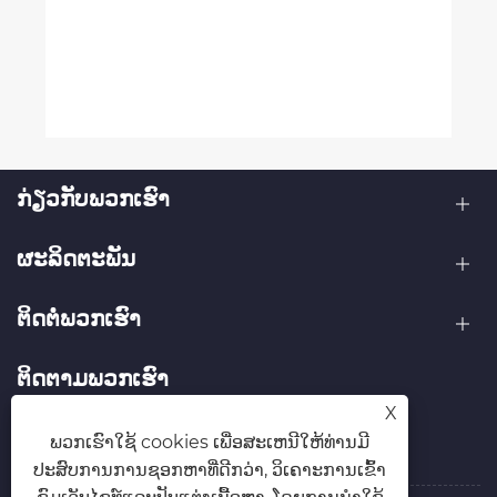
ກ່ຽວກັບພວກເຮົາ
ຜະລິດຕະພັນ
ຕິດ​ຕໍ່​ພວກ​ເຮົາ
ຕິດ​ຕາມ​ພວກ​ເຮົາ
X
ພວກເຮົາໃຊ້ cookies ເພື່ອສະເຫນີໃຫ້ທ່ານມີ
ປະສົບການການຊອກຫາທີ່ດີກວ່າ, ວິເຄາະການເຂົ້າ