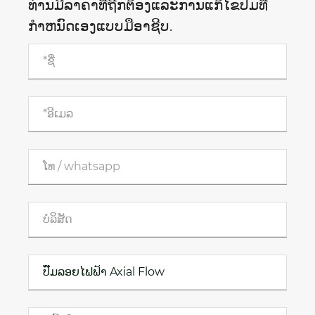
ທ່ານມີລາຄາທີ່ຖືກຕ້ອງແລະການແກ້ໄຂປັ໊ມທີ່
ກໍາຫນົດເອງແບບມືອາຊີບ.