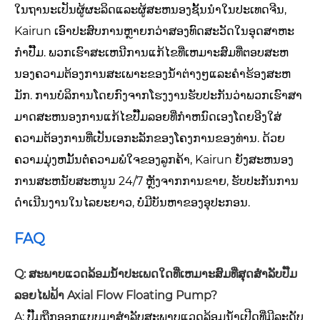
ໃນຖານະເປັນຜູ້ຜະລິດແລະຜູ້ສະຫນອງຊັ້ນນໍາໃນປະເທດຈີນ,
Kairun ເອົາປະສົບການຫຼາຍກວ່າສອງທົດສະວັດໃນອຸດສາຫະ
ກໍາປັ໊ມ. ພວກ​ເຮົາ​ສະ​ເຫນີ​ການ​ແກ້​ໄຂ​ທີ່​ເຫມາະ​ສົມ​ທີ່​ຕອບ​ສະ​ຫ
ນອງ​ຄວາມ​ຕ້ອງ​ການ​ສະ​ເພາະ​ຂອງ​ນ​້​ໍ​າ​ຕ່າງໆ​ແລະ​ຄໍາ​ຮ້ອງ​ສະ​ຫ
ມັກ​. ການບໍລິການໂດຍກົງຈາກໂຮງງານຮັບປະກັນວ່າພວກເຮົາສາ
ມາດສະຫນອງການແກ້ໄຂປັ໊ມລອຍທີ່ກໍາຫນົດເອງໂດຍອີງໃສ່
ຄວາມຕ້ອງການທີ່ເປັນເອກະລັກຂອງໂຄງການຂອງທ່ານ. ດ້ວຍ
ຄວາມມຸ່ງຫມັ້ນຕໍ່ຄວາມພໍໃຈຂອງລູກຄ້າ, Kairun ຍັງສະຫນອງ
ການສະຫນັບສະຫນູນ 24/7 ຫຼັງຈາກການຂາຍ, ຮັບປະກັນການ
ດໍາເນີນງານໃນໄລຍະຍາວ, ບໍ່ມີບັນຫາຂອງອຸປະກອນ.
FAQ
Q: ສະພາບແວດລ້ອມນ້ໍາປະເພດໃດທີ່ເຫມາະສົມທີ່ສຸດສໍາລັບປັ໊ມ
ລອຍໄຟຟ້າ Axial Flow Floating Pump?
A: ປັ໊ມຖືກອອກແບບມາສໍາລັບສະພາບແວດລ້ອມນ້ໍາເປີດທີ່ມີລະດັບ