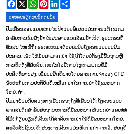
Facebook
X
WhatsApp
Pinterest
LinkedIn
Share
ລາຍ​ລະ​ອຽດ​ຜະ​ລິດ​ຕະ​ພັນ
ປັ໊ມເລື່ອນລອຍແບບແກນໄຟຟ້າແບບພິເສດແມ່ນການແກ້ໄຂເກມ
ສໍາລັບການຂົນສົ່ງນ້ໍາໃນສະພາບແວດລ້ອມນ້ໍາເປີດ. ອຸປະກອນທີ່
ທັນສະ ໄໝ ນີ້ຖືກອອກແບບມາດ້ວຍລະບົບຖັງລອຍແບບປະສົມ
ປະສານ, ເຮັດໃຫ້ມັນສາມາດ ນຳ ໃຊ້ໄດ້ໂດຍບໍ່ຕ້ອງມີພື້ນຖານຫຼື
ການຕິດຕັ້ງທີ່ສັບສົນ. ເທກໂນໂລຍີການໄຫຼຕາມແກນທີ່ມີ
ປະສິດທິພາບສູງ, ເພີ່ມປະສິດທິພາບໂດຍຜ່ານການຈໍາລອງ CFD,
ຮັບປະກັນການປະຕິບັດທີ່ເຫນືອກວ່າໃນການນໍາໃຊ້ຂະຫນາດ
ໃຫຍ່, ຕ່ໍາ.
ປັ໊ມມາພ້ອມກັບສອງທາງເລືອກຂອງຖັງທີ່ເລື່ອນໄດ້: ຖັງລອຍແບບ
ພາດສະຕິກສໍາລັບສະຖານະການທີ່ມີຂະຫນາດນ້ອຍກວ່າແລະທໍ່ທໍ່
ທີ່ມີທໍ່ກ້ຽວວຽນທີ່ເລື່ອນໄດ້ສໍາລັບການນໍາໃຊ້ທີ່ມີຂະຫນາດໃຫຍ່,
ສະລັບສັບຊ້ອນ. ທັງສອງທາງເລືອກແມ່ນຫັດຖະກໍາຈາກວັດສະດຸທີ່