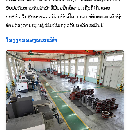
ຮັບປະກັນການຂົນສົ່ງນ້ໍາທີ່ມີປະສິດທິພາບ, ເຊື່ອຖືໄດ້, ແລະ
ປະຫຍັດໃນສະພາບແວດລ້ອມນ້ໍາເປີດ. ກະລຸນາຕິດຕໍ່ພວກເຮົາຖ້າ
ທ່ານຕ້ອງການຮຽນຮູ້ເພີ່ມເຕີມກ່ຽວກັບຜະລິດຕະພັນນີ້.
ໂຮງງານຂອງພວກເຮົາ