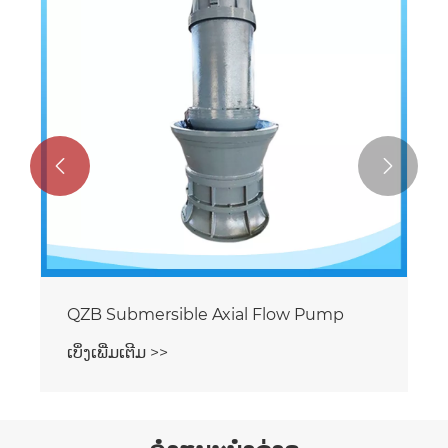
ເບິ່ງເພີ່ມເຕີມ >>

