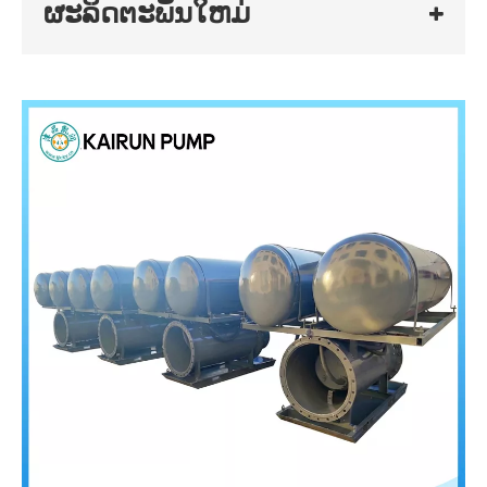
ຜະລິດຕະພັນໃຫມ່