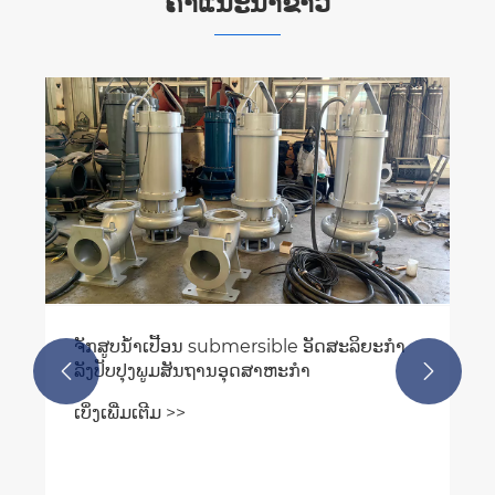
ຄໍາແນະນໍາຂ່າວ
ທໍ່ລະບາຍນ້ໍາ Submersible ສາມາດສິ້ນສຸດ
ການລະບາຍນ້ໍາລົ້ມເຫຼວ, ການອຸດຕັນ, ແລະຄ່າໃຊ້
ຈ່າຍໃນການຢຸດເຮັດວຽກໄດ້ແນວໃດ?
ເບິ່ງເພີ່ມເຕີມ >>

